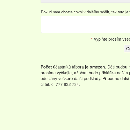
Pokud nám chcete cokoliv dalšího sdělit, tak toto je 
*
Vyplňte prosím vše
Počet
účastníků tábora
je omezen
. Děti budou 
prosíme vyčkejte, až Vám bude přihláška našim
odeslány veškeré další podklady. Případné dal
či tel. č. 777 832 734.